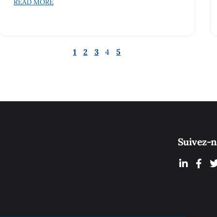
READ MORE
1
2
3
4
5
Suivez-