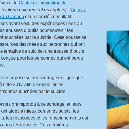
ais
) et le
Centre de prévention du
du contenu uniquement en anglais
), l’
Agence
ue du Canada
et un comité consultatif
es ayant vécu des expériences liées au
es trousses d’outils pour soutenir les
té touchées par le suicide. Cette trousse se
essources destinées aux personnes qui ont
 tentative de suicide; une trousse d’outils
 conçue pour les personnes qui ont perdu
de.
usses repose sur un sondage en ligne que
 l’été 2017 afin de recueillir les
rsonnes touchées par le suicide.
onnes ont répondu à ce sondage, et leurs
nt aidés à mieux cerner les sujets, les
u, les ressources et les renseignements qui
us dans les trousses. Ces dernières