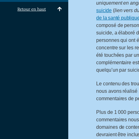
uniquement en angl
Retour en haut
suicide
(
lien vers 
de la santé publiq
composé de personn
suicide, a élaboré d
personnes qui ont é
concentre sur les r
été touchées par une
complémentaire est
quelqu’un par suici
Le contenu des tro
nous avons réalisé à
commentaires de pe
Plus de 1 000 pers
commentaires nous o
domaines de conten
devraient être incl