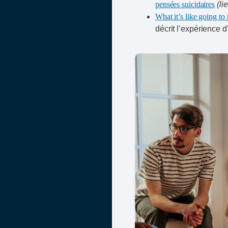
pensées suicidaires
(li
What it’s like going to
décrit l’expérience 