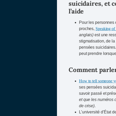
suicidaires, et
l’aide
Pour les personnes q
proches,
Speaking of 
anglais)
est une ress
stigmatisation, de la
pensées suicidaires
peut prendre lorsqu
Comment parler 
How to tell someone yo
ses pensées suicidai
savoir passé et prése
et que les numéros 
de crise)
.
L’université d’État 