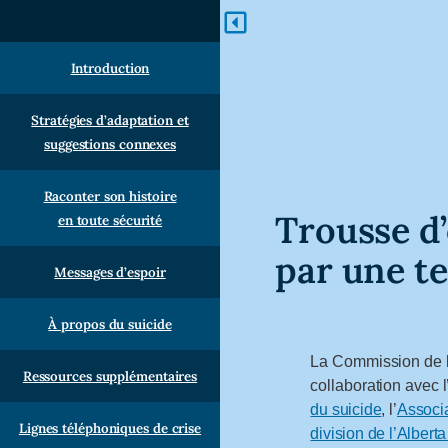
Introduction
Stratégies d’adaptation et
suggestions connexes
Raconter son histoire
Trousse d’
en toute sécurité
par une te
Messages d’espoir
À propos du suicide
La Commission de l
Ressources supplémentaires
collaboration avec l
du suicide
, l’
Associa
Lignes téléphoniques de crise
division de l’Albert