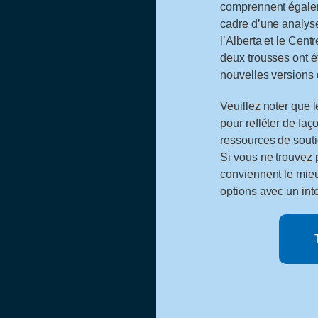
comprennent égalem
cadre d’une analys
l’Alberta et le Cent
deux trousses ont ét
nouvelles versions 
Veuillez noter que 
pour refléter de fa
ressources de sout
Si vous ne trouvez p
conviennent le mie
options avec un in