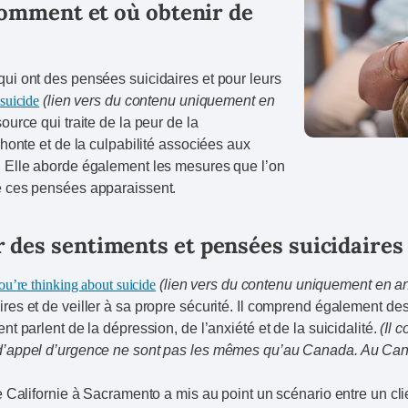
 comment et où obtenir de
ui ont des pensées suicidaires et pour leurs
suicide
(lien vers du contenu uniquement en
ource qui traite de la peur de la
 honte et de la culpabilité associées aux
. Elle aborde également les mesures que l’on
e ces pensées apparaissent.
des sentiments et pensées suicidaires
u’re thinking about suicide
(lien vers du contenu uniquement en an
res et de veiller à sa propre sécurité. Il comprend également d
nt parlent de la dépression, de l’anxiété et de la suicidalité.
(Il 
d’appel d’urgence ne sont pas les mêmes qu’au Canada. Au Cana
de Californie à Sacramento a mis au point un scénario entre un cli