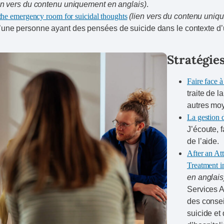
en vers du contenu uniquement en anglais)
.
 the emergency room for suicidal thoughts
(lien vers du contenu uniq
d’une personne ayant des pensées de suicide dans le contexte d
Stratégie
Faire face à
traite de 
autres moy
La gestion 
J’écoute, 
de l’aide.
After an At
Treatment 
en anglais
Services A
des consei
suicide et