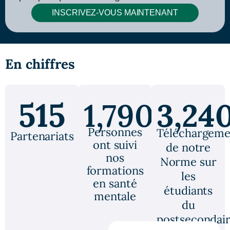
INSCRIVEZ-VOUS MAINTENANT
En chiffres
515
1,790,390
3,24
Personnes
Téléchargeme
Partenariats
ont suivi
de notre
nos
Norme sur
formations
les
en santé
étudiants
mentale
du
postsecondai