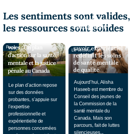
Les sentiments sont valides,
Du silence au
les ressources sont solides
changement
systémique :
Trouver de nouvelles
Comment le
voies : Un plan
Page
savoir expérientiel
Le Vecteur
d’action sur la santé
redéfinit les soins
de santé mentale
mentale et la justice
de qualité
pénale au Canada
Aujourd’hui, Alisha
Le plan d'action repose
Haseeb est membre du
sur des données
Conseil des jeunes de
probantes, s'appuie sur
la Commission de la
l'expertise
santé mentale du
professionnelle et
Canada. Mais son
expérientielle de
parcours, fait de luttes
personnes concernées
silencieuses...