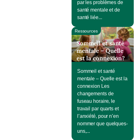
par les problèmes de
santé mentale et de
santé liée...
Ressources
Sommeil et santé
mentale – Quelle
est la connexion?
Sommeil et santé
mentale – Quelle est la
connexion Les
changements de
fuseau horaire, le
travail par quarts et
l’anxiété, pour n’en
nommer que quelques-
uns,...