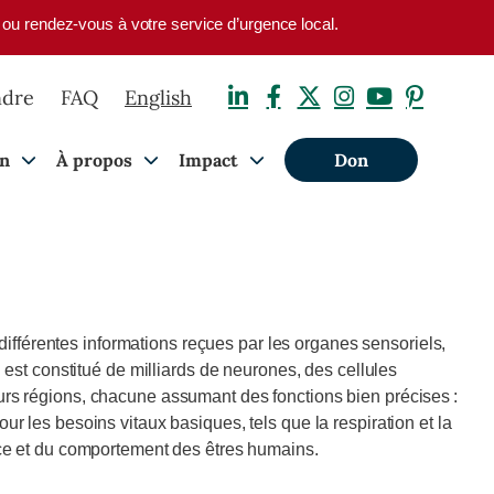
1 ou rendez-vous à votre service d’urgence local.
ndre
FAQ
English
on
À propos
Impact
Don
fférentes informations reçues par les organes sensoriels,
 est constitué de milliards de neurones, des cellules
urs régions, chacune assumant des fonctions bien précises :
pour les besoins vitaux basiques, tels que la respiration et la
ence et du comportement des êtres humains.