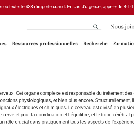
er ou texter le 988 n’importe quand. En cas d’urgence, appelez le 9-1-
Nous joi
ues
Ressources professionnelles
Recherche
Formati
veux. Cet organe complexe est responsable du traitement des di
nctions physiologiques, et bien plus encore. Structurellement, il
gnaux électriques et chimiques. Le cerveau est divisé en plusie
 cervelet pour la coordination et l’équilibre, et le tronc cérébral 
 un rôle crucial dans pratiquement tous les aspects de l’expéri