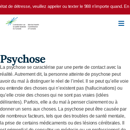
Skip to main content
tat de détresse, veuillez appeler ou texter le 988 n’importe quand. En
Psychose
La psychose se caractérise par une perte de contact avec la
réalité. Autrement dit, la personne atteinte de psychose peut
avoir du mal à distinguer le réel de l’irréel. Il se peut qu’elle voie
ou entende des choses qui n’existent pas (hallucinations) ou
qu’elle croie des choses qui ne sont pas vraies (idées
délirantes). Parfois, elle a du mal à penser clairement ou à
donner un sens aux choses. La psychose peut être causée par
de nombreux facteurs, tels que des troubles
de santé
menta
le
,
la prise de certains médicaments ou des lésions cérébrales. Il
est primordial de consulter un médecin ou un professionnel de