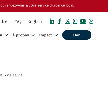
1 ou rendez-vous à votre service d’urgence local.
ndre
FAQ
English
on
À propos
Impact
Don
aux de sa vie.