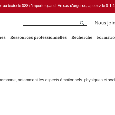
er ou texter le 988 n’importe quand. En cas d’urgence, appelez le 9-1-
Nous joi
ues
Ressources professionnelles
Recherche
Formati
 personne,
notamment
les aspects émotionnels, physiques et soci