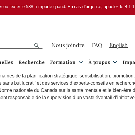
er ou texter le 988 n’importe quand. En cas d’urgence, appelez le 9-1-
Nous joindre
FAQ
English
nelles
Recherche
Formation
À propos
Impa
es de la planification stratégique, sensibilisation, promotion, a
ns but lucratif et des services d’experts-conseils en recherche,
 Norme nationale du Canada sur la santé mentale et le bien-être 
ment responsable de la supervision d’un vaste éventail d’initiativ