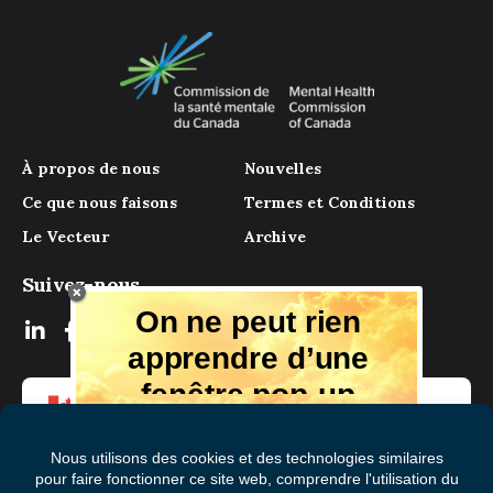
À propos de nous
Nouvelles
Ce que nous faisons
Termes et Conditions
Le Vecteur
Archive
Suivez-nous
On ne peut rien
apprendre d’une
fenêtre pop-up
Mais il y a beaucoup à apprendre de
notre magazine numérique, des experts
et de ceux qui ont vécu l'expérience.
Recevez chaque mois des conseils et