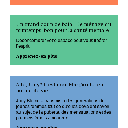
Un grand coup de balai : le ménage du
printemps, bon pour la santé mentale
Désencombrer votre espace peut vous libérer
l’esprit.
Apprenez-en plus
Allô, Judy? C’est moi, Margaret… en
milieu de vie
Judy Blume a transmis à des générations de
jeunes femmes tout ce qu’elles devaient savoir
au sujet de la puberté, des menstruations et des
premiers émois amoureux.
Apprenez-en plus