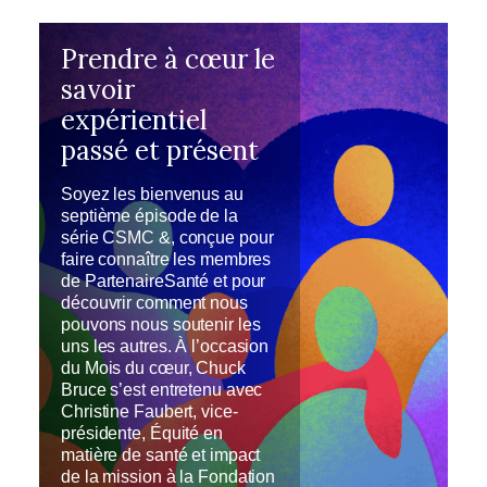
Prendre à cœur le
savoir
expérientiel
passé et présent
Soyez les bienvenus au
septième épisode de la
série CSMC &, conçue pour
faire connaître les membres
de PartenaireSanté et pour
découvrir comment nous
pouvons nous soutenir les
uns les autres. À l’occasion
du Mois du cœur, Chuck
Bruce s’est entretenu avec
Christine Faubert, vice-
présidente, Équité en
matière de santé et impact
de la mission à la Fondation