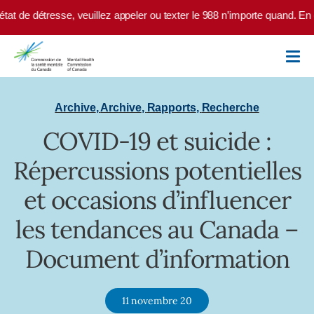
Skip to main content
t de détresse, veuillez appeler ou texter le 988 n’importe quand. En ca
Archive
,
Archive
,
Rapports
,
Recherche
COVID-19 et suicide :
Répercussions potentielles
et occasions d’influencer
les tendances au Canada –
Document d’information
11 novembre 20