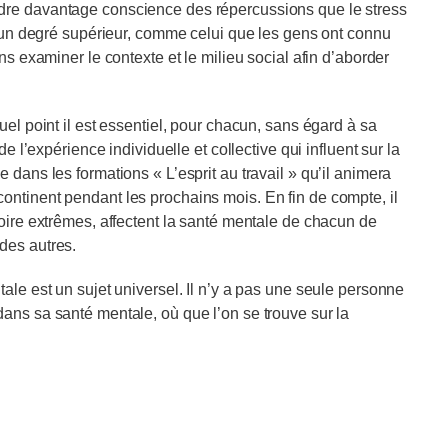
dre davantage conscience des répercussions que le stress
nt un degré supérieur, comme celui que les gens ont connu
ns examiner le contexte et le milieu social afin d’aborder
uel point il est essentiel, pour chacun, sans égard à sa
e l’expérience individuelle et collective qui influent sur la
 dans les formations « L’esprit au travail » qu’il animera
ontinent pendant les prochains mois. En fin de compte, il
voire extrêmes, affectent la santé mentale de chacun de
des autres.
ale est un sujet universel. Il n’y a pas une seule personne
ans sa santé mentale, où que l’on se trouve sur la