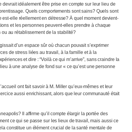
 devrait idéalement être prise en compte sur leur lieu de
apprentissage. Quels comportements sont sains? Quels sont
 est-elle réellement en détresse? À quel moment devient-
ions et les personnes peuvent-elles prendre à chaque
n ou au rétablissement de la stabilité?
agissait d’un espace sûr où chacun pouvait s’exprimer
s de stress liées au travail, à la famille et à la
riences et dire : “Voilà ce qui m’arrive”, sans craindre la
é lieu à une analyse de fond sur « ce qu’est une personne
d’accueil ont fait savoir à M. Miller qu’eux-mêmes et leur
xercice aussi enrichissant, alors que leur communauté était
neapolis? Il affirme qu’il compte élargir la portée des
ment ce qui se passe sur les lieux de travail, mais aussi ce
ela constitue un élément crucial de la santé mentale de