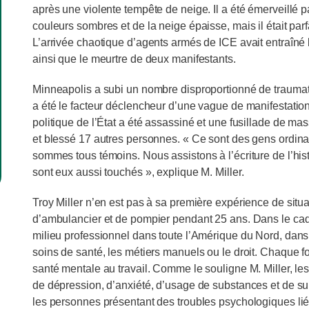
après une violente tempête de neige. Il a été émerveillé p
couleurs sombres et de la neige épaisse, mais il était parf
L’arrivée chaotique d’agents armés de ICE avait entraîné l
ainsi que le meurtre de deux manifestants.
Minneapolis a subi un nombre disproportionné de trauma
a été le facteur déclencheur d’une vague de manifestati
politique de l’État a été assassiné et une fusillade de ma
et blessé 17 autres personnes. « Ce sont des gens ordina
sommes tous témoins. Nous assistons à l’écriture de l’hist
sont eux aussi touchés », explique M. Miller.
Troy Miller n’en est pas à sa première expérience de situa
d’ambulancier et de pompier pendant 25 ans. Dans le cadr
milieu professionnel dans toute l’Amérique du Nord, dans
soins de santé, les métiers manuels ou le droit. Chaque fo
santé mentale au travail. Comme le souligne M. Miller, le
de dépression, d’anxiété, d’usage de substances et de sui
les personnes présentant des troubles psychologiques liés a