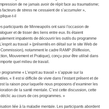
impression de ne jamais avoir de répit face au traumatisme;
s facteurs de stress ne cessaient de s’accumuler »,
plique-t-il
s participants de Minneapolis ont saisi l’occasion de
aloguer et de tisser des liens entre eux. Ils étaient
alement impatients de découvrir les outils du programme
L’esprit au travail » (présentés en détail sur le site Web de
 Commission), notamment le cadre RAMP (Réflexion,
tion, Mouvement et Pratique), conçu pour être utilisé dans
importe quel milieu de travail.
 programme « L’esprit au travail » s’appuie sur la
es. « Il est si difficile de vivre dans l’instant présent et de
est la raison pour laquelle nous proposons d’examiner les
oration de la santé mentale. C’est cette discussion, cette
 déclic au cours de ces programmes. »
sation liée à la maladie mentale. Les participants abordent