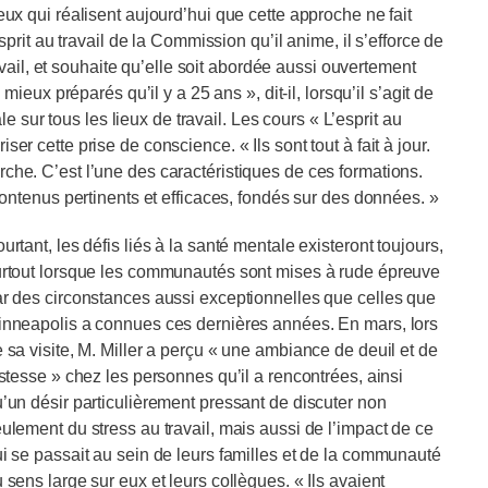
 ceux qui réalisent aujourd’hui que cette approche ne fait
rit au travail de la Commission qu’il anime, il s’efforce de
vail, et souhaite qu’elle soit abordée aussi ouvertement
eux préparés qu’il y a 25 ans », dit-il, lorsqu’il s’agit de
e sur tous les lieux de travail. Les cours « L’esprit au
iser cette prise de conscience. « Ils sont tout à fait à jour.
herche. C’est l’une des caractéristiques de ces formations.
ntenus pertinents et efficaces, fondés sur des données. »
urtant, les défis liés à la santé mentale existeront toujours,
rtout lorsque les communautés sont mises à rude épreuve
r des circonstances aussi exceptionnelles que celles que
nneapolis a connues ces dernières années. En mars, lors
 sa visite, M. Miller a perçu « une ambiance de deuil et de
istesse » chez les personnes qu’il a rencontrées, ainsi
’un désir particulièrement pressant de discuter non
ulement du stress au travail, mais aussi de l’impact de ce
i se passait au sein de leurs familles et de la communauté
 sens large sur eux et leurs collègues. « Ils avaient