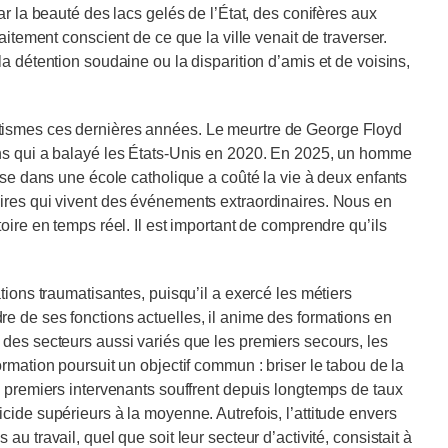
ar la beauté des lacs gelés de l’État, des conifères aux
aitement conscient de ce que la ville venait de traverser.
a détention soudaine ou la disparition d’amis et de voisins,
tismes ces dernières années. Le meurtre de George Floyd
ons qui a balayé les États-Unis en 2020. En 2025, un homme
sse dans une école catholique a coûté la vie à deux enfants
ires qui vivent des événements extraordinaires. Nous en
oire en temps réel. Il est important de comprendre qu’ils
tions traumatisantes, puisqu’il a exercé les métiers
e de ses fonctions actuelles, il anime des formations en
 des secteurs aussi variés que les premiers secours, les
rmation poursuit un objectif commun : briser le tabou de la
s premiers intervenants souffrent depuis longtemps de taux
cide supérieurs à la moyenne. Autrefois, l’attitude envers
u travail, quel que soit leur secteur d’activité, consistait à