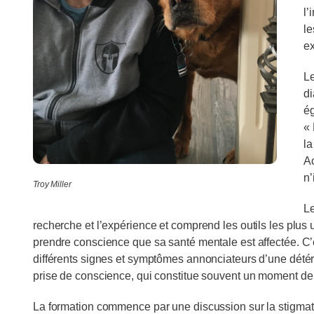
l’
le
ex
Le
di
ég
« 
la
Ac
n’
Troy Miller
Le
recherche et l’expérience et comprend les outils les plus util
prendre conscience que sa santé mentale est affectée. C’
différents signes et symptômes annonciateurs d’une détéri
prise de conscience, qui constitue souvent un moment de
La formation commence par une discussion sur la stigmati