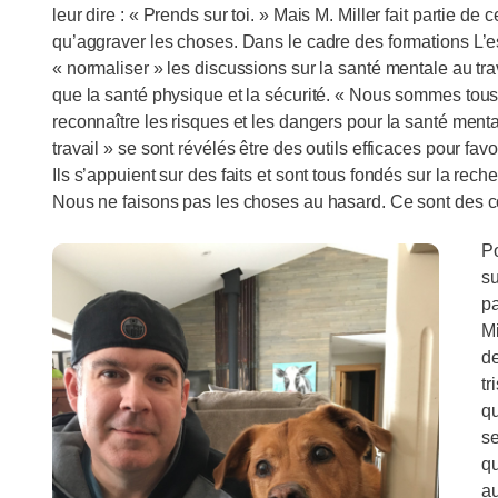
leur dire : « Prends sur toi. » Mais M. Miller fait partie de
qu’aggraver les choses. Dans le cadre des formations L’esp
« normaliser » les discussions sur la santé mentale au tra
que la santé physique et la sécurité. « Nous sommes tous mi
reconnaître les risques et les dangers pour la santé mental
travail » se sont révélés être des outils efficaces pour favor
Ils s’appuient sur des faits et sont tous fondés sur la rec
Nous ne faisons pas les choses au hasard. Ce sont des co
Po
su
pa
Mi
de
tr
qu
se
qu
au