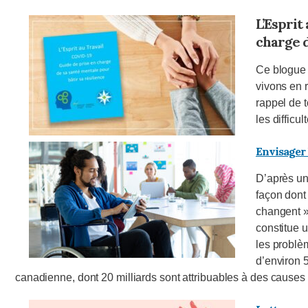
L’Esprit
charge d
Ce blogue 
vivons en 
rappel de 
les difficul
Envisager 
D’après un
façon dont
changent »
constitue u
les problè
d’environ 
canadienne, dont 20 milliards sont attribuables à des causes l