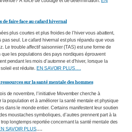
parvenue? À force de courage et de détermination.
EN
 de faire face au cafard hivernal
nées plus courtes et plus froides de l’hiver vous abattent,
s pas seul. Le cafard hivernal est plus répandu que vous
z. Le trouble affectif saisonnier (TAS) est une forme de
 que les populations des pays nordiques éprouvent
nt pendant les mois d’automne et d’hiver, lorsque la
soleil est réduite.
EN SAVOIR PLUS….
 ressources sur la santé mentale des hommes
ois de novembre, l’initiative Movember cherche à
r la population et à améliorer la santé mentale et physique
 dans le monde entier. Certains manifestent leur soutien
 des moustaches symboliques, d’autres prennent part à la
 trop longtemps reportée concernant la santé mentale des
EN SAVOIR PLUS
….