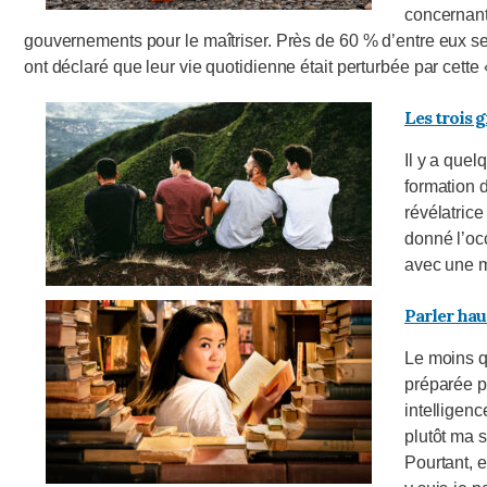
concernant
gouvernements pour le maîtriser. Près de 60 % d’entre eux se 
ont déclaré que leur vie quotidienne était perturbée par cette
Les trois 
Il y a quel
formation 
révélatric
donné l’occ
avec une 
Parler haut
Le moins q
préparée p
intelligenc
plutôt ma s
Pourtant, 