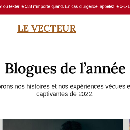
er ou texter le 988 n’importe quand. En cas d’urgence, appelez le 9-1-
LE VECTEUR
Blogues de l’année
rons nos histoires et nos expériences vécues en
captivantes de 2022.