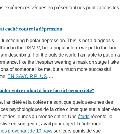
os expériences vécues en présentant nos publications les
t caché contre la dépression
-functioning bipolar depression. This is not a diagnosis
ll find in the DSM-V, but a popular term we put to the kind
t I am describing. For the outside world I am able to put on a
ormance, like the thespian wearing a mask on stage I take
sona of someone like me, but a much more successful
 me.
EN SAVOIR PLUS
….
der votre enfant à faire face à l’écoanxiété?
e, l’anxiété et la colère ne sont que quelques-unes des
es psychologiques de la crise climatique sur le bien-être
s et des jeunes du monde entier. Une
étude
récente, la
tive en son genre, avait pour objectif d’interroger
nes provenant de 10 pays
sur leurs points de vue