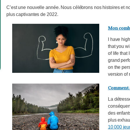
C’est une nouvelle année. Nous célébrons nos histoires et n
plus captivantes de 2022.
Mon comba
I have high
that you wi
of life tha
grand perf
on the per
version of
Comment ai
La détress
conséquenc
des enfant
plus exhaus
10 000 jeu