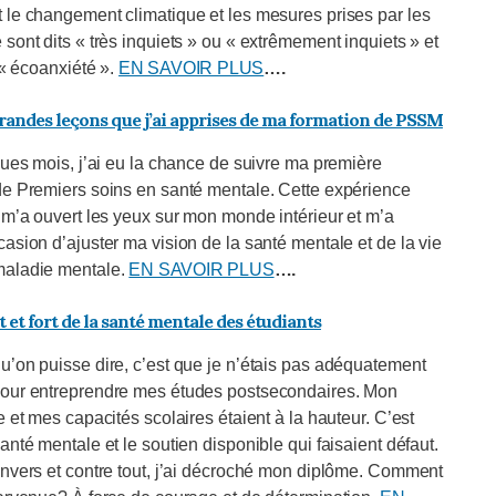
 le changement climatique et les mesures prises par les
sont dits « très inquiets » ou « extrêmement inquiets » et
 « écoanxiété ».
EN SAVOIR PLUS
….
grandes leçons que j’ai apprises de ma formation de PSSM
ques mois, j’ai eu la chance de suivre ma première
de Premiers soins en santé mentale. Cette expérience
e m’a ouvert les yeux sur mon monde intérieur et m’a
asion d’ajuster ma vision de la santé mentale et de la vie
maladie mentale.
EN SAVOIR PLUS
….
 et fort de la santé mentale des étudiants
u’on puisse dire, c’est que je n’étais pas adéquatement
our entreprendre mes études postsecondaires. Mon
e et mes capacités scolaires étaient à la hauteur. C’est
anté mentale et le soutien disponible qui faisaient défaut.
envers et contre tout, j’ai décroché mon diplôme. Comment