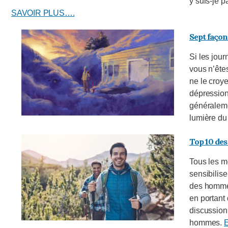
y suis-je 
SAVOIR PLUS….
Sept façons
Si les jour
vous n’ête
ne le croye
dépression
généraleme
lumière du 
Top 10 des
Tous les m
sensibilise
des hommes
en portant
discussion
hommes.