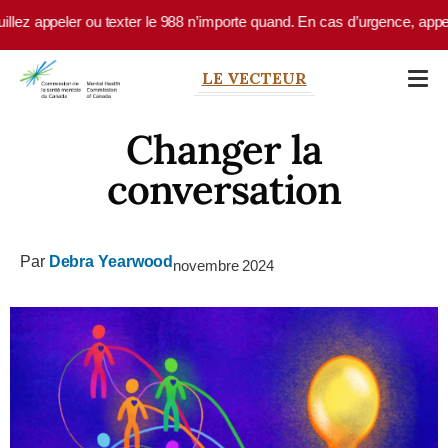
Skip to main content
er ou texter le 988 n’importe quand. En cas d’urgence, appelez le 9-1-
LE VECTEUR
Changer la
conversation
Par
Debra Yearwood
novembre 2024