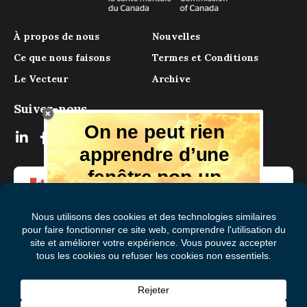
À propos de nous
Nouvelles
Ce que nous faisons
Termes et Conditions
Le Vecteur
Archive
Suivez-nous
On ne peut rien
apprendre d’une
fenêtre pop-up
Mais il y a beaucoup à apprendre de
notre magazine numérique, des experts
et de ceux qui ont vécu l'expérience.
Recevez chaque mois des conseils et
des idées dans votre boîte aux lettres
S'abonner à Le Vecteur
électronique gratuitement!
Prénom
(Nécessaire)