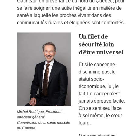
Gatineau, en provenance du nord du Québec, pour
se faire soigner; une autre inégalité en matière de
santé à laquelle les proches vivant dans des
communautés rurales et éloignées sont confrontés.
Un filet de
sécurité loin
d’être universel
Et si le cancer ne
discrimine pas, le
statut socio-
économique, lui, le
fait. Le cancer n’est
jamais épreuve facile.
On se sent seul face
Michel Rodrigue, Président –
à soi-même, le cœur
directeur général,
lourd.
Commission de la santé mentale
du Canada.