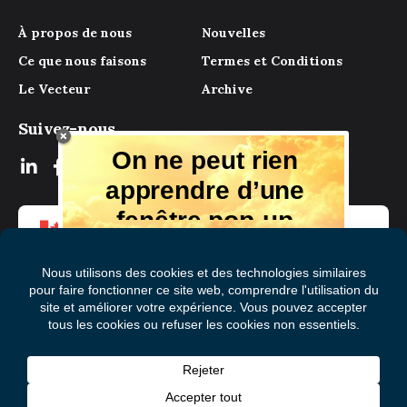
À propos de nous
Nouvelles
Ce que nous faisons
Termes et Conditions
Le Vecteur
Archive
Suivez-nous
On ne peut rien
apprendre d’une
fenêtre pop-up
Mais il y a beaucoup à apprendre de
notre magazine numérique, des experts
et de ceux qui ont vécu l'expérience.
Recevez chaque mois des conseils et
des idées dans votre boîte aux lettres
S'abonner à Le Vecteur
électronique gratuitement!
Prénom
(Nécessaire)
Nom