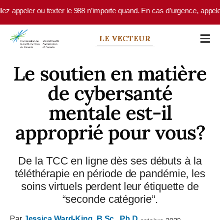
Skip to main content
eler ou texter le 988 n’importe quand. En cas d’urgence, appelez le 9-
LE VECTEUR
Le soutien en matière
de cybersanté
mentale est-il
approprié pour vous?
De la TCC en ligne dès ses débuts à la
téléthérapie en période de pandémie, les
soins virtuels perdent leur étiquette de
“seconde catégorie”.
Par
Jessica Ward-King, B.Sc., Ph.D.