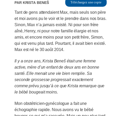
PAR
Krista Beneš
Téléchargez une copie
Tant de gens attendaient Max, mais seuls son père
et moi avons pu le voir et le prendre dans nos bras.
Sinon, Max n’a jamais existé. Ni pour son frère
aîné, Henry, ni pour notre famille élargie et nos
amis, et encore moins pour son petit frère, Simon,
qui est venu plus tard. Pourtant, il avait bien existé.
Max est né le 30 août 2014.
Il y a onze ans, Krista Beneš était une femme
active, mère d’un enfant de deux ans en bonne
santé. Elle menait une vie bien remplie.
Sa
seconde grossesse progressait exactement
comme prévu jusqu’à ce que Krista remarque que
le bébé bougeait moins.
Mon obstétricien-gynécologue a fait une
échographie rapide. Nous avons vu le bébé
bouger, ce qui m’a rassurée. Mais un peu plus tard