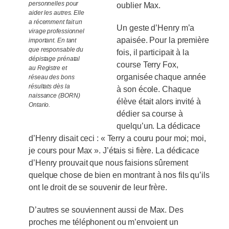
personnelles pour
oublier Max.
aider les autres. Elle
a récemment fait un
Un geste d’Henry m’a
virage professionnel
apaisée. Pour la première
important. En tant
que responsable du
fois, il participait à la
dépistage prénatal
course Terry Fox,
au Registre et
organisée chaque année
réseau des bons
résultats dès la
à son école. Chaque
naissance (BORN)
élève était alors invité à
Ontario.
dédier sa course à
quelqu’un. La dédicace
d’Henry disait ceci : « Terry a couru pour moi; moi,
je cours pour Max ». J’étais si fière. La dédicace
d’Henry prouvait que nous faisions sûrement
quelque chose de bien en montrant à nos fils qu’ils
ont le droit de se souvenir de leur frère.
D’autres se souviennent aussi de Max. Des
proches me téléphonent ou m’envoient un