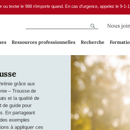
er ou texter le 988 n’importe quand. En cas d’urgence, appelez le 9-1-
Nous joi
ues
Ressources professionnelles
Recherche
Formati
ousse
phrénie grâce aux
énie – Trousse de
ts et la qualité de
t de guide pour
s. En partageant
t des exemples
tions à appliquer ces