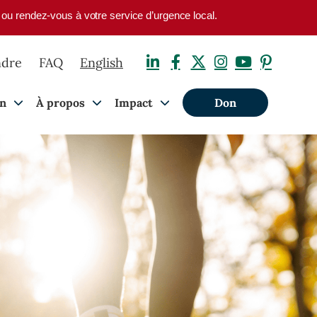
1 ou rendez-vous à votre service d’urgence local.
ndre
FAQ
English
on
À propos
Impact
Don