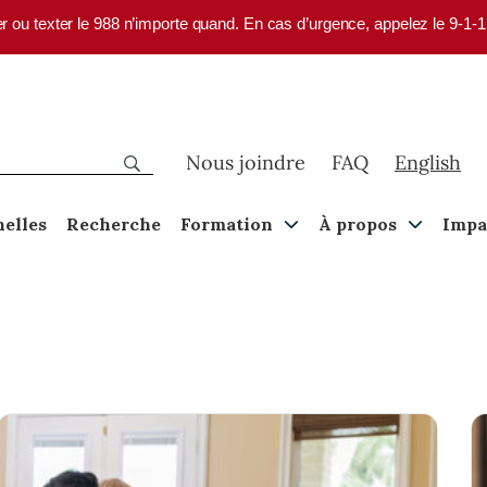
er ou texter le 988 n’importe quand. En cas d’urgence, appelez le 9-1-
Nous joindre
FAQ
English
nelles
Recherche
Formation
À propos
Impa