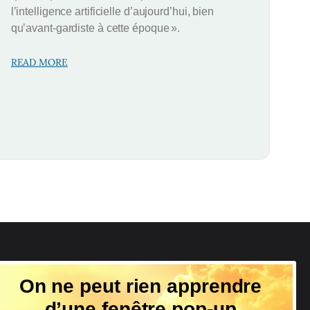
l’intelligence artificielle d’aujourd’hui, bien
qu’avant-gardiste à cette époque ».
READ MORE
Suivez-nous
On ne peut rien apprendre
d’une fenêtre pop-up