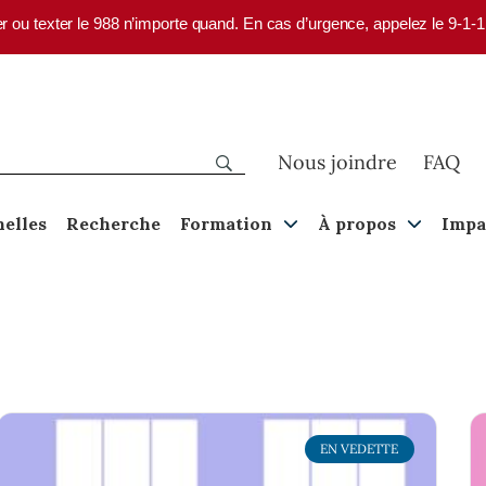
er ou texter le 988 n’importe quand. En cas d’urgence, appelez le 9-1-
Nous joindre
FAQ
nelles
Recherche
Formation
À propos
Impa
EN VEDETTE