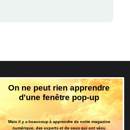
Suivez-nous
On ne peut rien apprendre
d’une fenêtre pop-up
Mais il y a beaucoup à apprendre de notre magazine
numérique, des experts et de ceux qui ont vécu