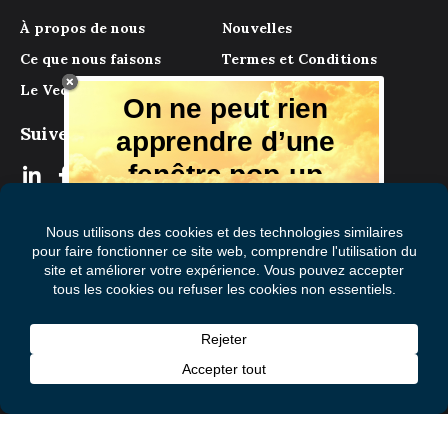
À propos de nous
Nouvelles
Ce que nous faisons
Termes et Conditions
Le Vecteur
Archive
On ne peut rien
Suivez-nous
apprendre d’une
fenêtre pop-up
Mais il y a beaucoup à apprendre de
notre magazine numérique, des experts
et de ceux qui ont vécu l'expérience.
Recevez chaque mois des conseils et
des idées dans votre boîte aux lettres
S'abonner à Le Vecteur
électronique gratuitement!
Prénom
(Nécessaire)
Nom
de
famille
Courriel
© 2026 Mental Health Commission of Canada