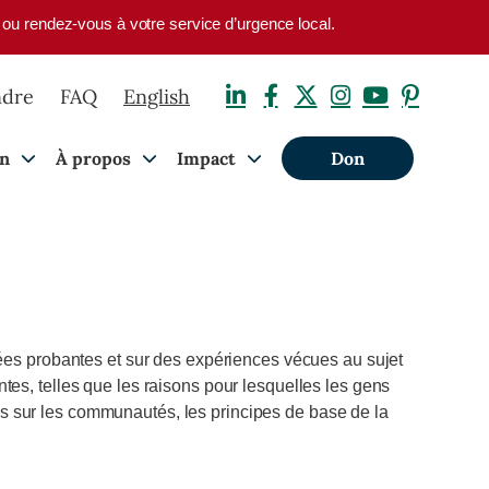
1 ou rendez-vous à votre service d’urgence local.
ndre
FAQ
English
on
À propos
Impact
Don
nées probantes et sur des expériences vécues au sujet
es, telles que les raisons pour lesquelles les gens
s sur les communautés, les principes de base de la