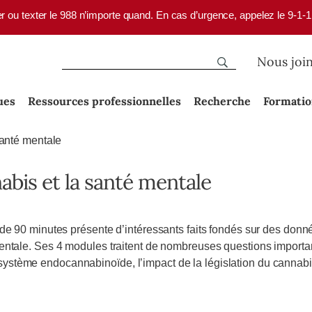
er ou texter le 988 n’importe quand. En cas d’urgence, appelez le 9-1-
Nous joi
ues
Ressources professionnelles
Recherche
Formati
santé mentale
abis et la santé mentale
 de 90 minutes présente d’intéressants faits fondés sur des don
entale. Ses 4 modules traitent de nombreuses questions important
ystème endocannabinoïde, l’impact de la législation du cannabi