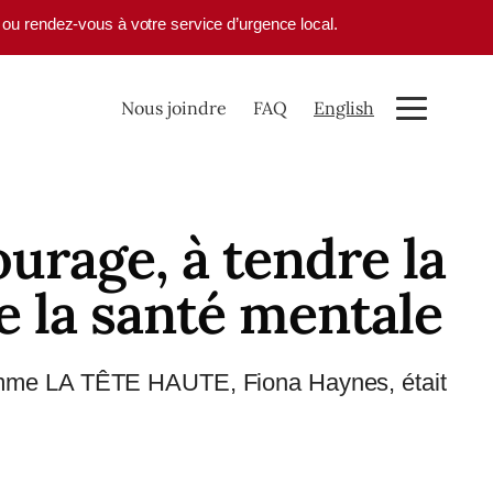
1 ou rendez-vous à votre service d’urgence local.
Nous joindre
FAQ
English
urage, à tendre la
e la santé mentale
gramme LA TÊTE HAUTE, Fiona Haynes, était