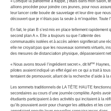
« Lorsque la pandémie a frappé, j’étais dans mon salon, t
allions procéder pour joindre ces jeunes, pour nous assure
leur lancer cette bouée de sauvetage et leur dire que nous ét
découvert que je n’étais pas la seule à m’inquiéter. Toute
En fait, le plan B s’est mis en place tellement rapidement
second plan A ». Elle a toujours su que l’atteinte des
communautés isolées et à accès aérien signifierait une ré
elle ne croyait pas que les nouveaux sommets virtuels, i
des mesures de distanciation physique, dépasseraient net
me
« Nous avons trouvé l’ingrédient secret », dit M
Haynes, q
pilotes avaient indiqué un effet égal en ce qui a trait à 
tentaient de promouvoir, allant de la recherche d’aide à la 
Les sommets traditionnels de LA TÊTE HAUTE fonctionnaie
secondaires au cours d’une journée complète. Après avoir 
étudiants participaient à des activités qui incitaient à la r
qu’ils pouvaient avoir pour changer les attitudes et les c
apportaient ensuite leurs nouvelles connaissances dans