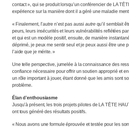
contact », qui se produit lorsqu’un conférencier de LA T
expérience sur la manière dont il a géré une maladie mental
« Finalement, l’autre n’est pas aussi
autre
qu’il semblait êt
peurs, leurs insécurités et leurs vulnérabilités reflétées
et qui est un modèle positif, ensuite, de manière instantané
déprimé, je peux me sentir seul et je peux aussi être une 
l’aide que je mérite. »
Une telle perspective, jumelée à la connaissance des res
confiance nécessaire pour offrir un soutien approprié et e
un rôle important à jouer, étant donné que les amis sont s
problème.
Élan d’enthousiasme
Jusqu’à présent, les trois projets pilotes
de LA TÊTE HAUTE 
ont
tous généré des résultats positifs.
« Nous avons une formule éprouvée et testée pour les somme