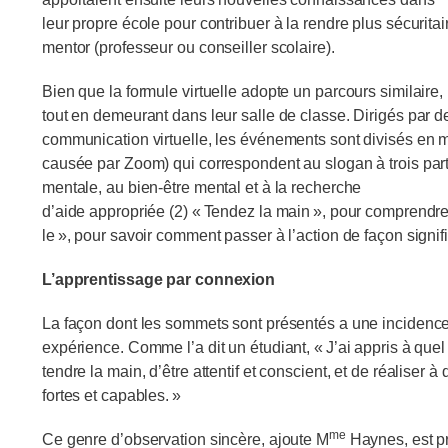
leur propre école pour contribuer à la rendre plus sécuritai
mentor (professeur ou conseiller scolaire).
Bien que la formule virtuelle adopte un parcours similaire,
tout en demeurant dans leur salle de classe. Dirigés par d
communication virtuelle, les événements sont divisés en m
causée par Zoom) qui correspondent au slogan à trois part
mentale, au bien-être mental et à la recherche
d’aide appropriée (2) « Tendez la main », pour comprendre l
le », pour savoir comment passer à l’action de façon signif
L’apprentissage par connexion
La façon dont les sommets sont présentés a une incidence d
expérience. Comme l’a dit un étudiant, « J’ai appris à quel
tendre la main, d’être attentif et conscient, et de réaliser
fortes et capables. »
me
Ce genre d’observation sincère, ajoute M
Haynes, est pr