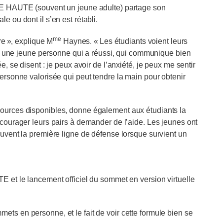
ÊTE HAUTE (souvent un jeune adulte) partage son
e ou dont il s’en est rétabli.
me
re », explique M
Haynes. « Les étudiants voient leurs
 par une jeune personne qui a réussi, qui communique bien
e, se disent : je peux avoir de l’anxiété, je peux me sentir
personne valorisée qui peut tendre la main pour obtenir
sources disponibles, donne également aux étudiants la
ncourager leurs pairs à demander de l’aide. Les jeunes ont
ouvent la première ligne de défense lorsque survient un
et le lancement officiel du sommet en version virtuelle
ts en personne, et le fait de voir cette formule bien se