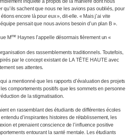
erriblement inquiète à propos de la manière dont nous
r qu’ils sachent que nous ne les avions pas oubliés, pour
ions encore là pour eux », dit-elle. « Mais j’ai vite
 l’équipe pensait que nous avions besoin d’un plan B ».
me
 que M
Haynes l’appelle désormais fièrement un «
organisation des rassemblements traditionnels. Toutefois,
nspirés par le concept existant de LA TÊTE HAUTE avec
tement ses attentes.
ui a mentionné que les rapports d’évaluation des projets
tous les comportements positifs que les sommets en personne
réduction de la stigmatisation.
nt en rassemblant des étudiants de différentes écoles
entendu d’inspirantes histoires de rétablissement, les
éflexion et prenaient conscience de l’influence positive
omportements entourant la santé mentale. Les étudiants