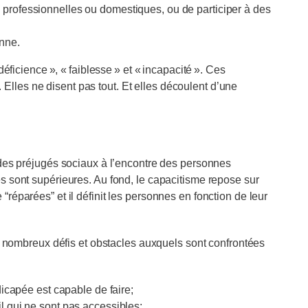
és professionnelles ou domestiques, ou de participer à des
onne.
déficience », « faiblesse » et « incapacité ». Ces
s. Elles ne disent pas tout. Et elles découlent d’une
des préjugés sociaux à l’encontre des personnes
s sont supérieures. Au fond, le capacitisme repose sur
réparées” et il définit les personnes en fonction de leur
ux nombreux défis et obstacles auxquels sont confrontées
capée est capable de faire;
ail qui ne sont pas accessibles;