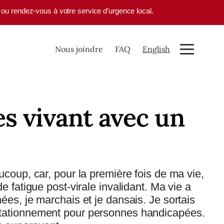
1 ou rendez-vous à votre service d’urgence local.
Nous joindre
FAQ
English
es vivant avec un
coup, car, pour la première fois de ma vie,
 fatigue post-virale invalidant. Ma vie a
es, je marchais et je dansais. Je sortais
e stationnement pour personnes handicapées.