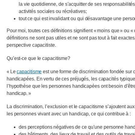
la vie quotidienne, de s’acquitter de ses responsabilit
activités sociales ou récréatives;
tout ce qui est invalidant ou qui désavantage une pers
Pour moi, toutes ces définitions signifient « moins que » ou « 
définitions ne sont pas utiles et ne sont pas tout à fait exacte
perspective capacitiste.
Qu’est-ce que le capacitisme?
« Le
capacitisme
est une forme de discrimination fondée sur 
handicapées. En vertu de ces préjugés, les capacités typique
l’hypothèse que les personnes handicapées ont besoin d’être “
handicap. »
La discrimination, l’exclusion et le capacitisme s’ajoutent a
les personnes vivant avec un handicap, ce qui contribue à :
des perceptions négatives de ce qu’une personne handi
des bâtiments, des lieux de travail et des outils de trav