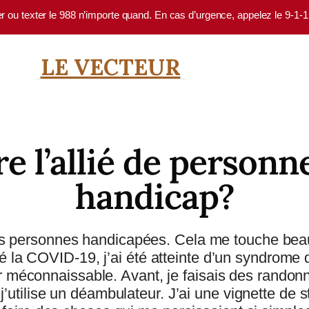
er ou texter le 988 n’importe quand. En cas d’urgence, appelez le 9-1-
LE VECTEUR
 l’allié de personn
handicap?
é des personnes handicapées. Cela me touche beau
é la COVID-19, j’ai été atteinte d’un syndrome de
 méconnaissable. Avant, je faisais des randonné
’utilise un déambulateur. J’ai une vignette d