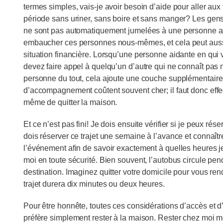
termes simples, vais-je avoir besoin d’aide pour aller aux
période sans uriner, sans boire et sans manger? Les gen
ne sont pas automatiquement jumelées à une personne ai
embaucher ces personnes nous-mêmes, et cela peut aussi 
situation financière. Lorsqu’une personne aidante en qui
devez faire appel à quelqu’un d’autre qui ne connaît pas
personne du tout, cela ajoute une couche supplémentaire d
d’accompagnement coûtent souvent cher; il faut donc effe
même de quitter la maison.
Et ce n’est pas fini! Je dois ensuite vérifier si je peux r
dois réserver ce trajet une semaine à l’avance et connaîtr
l’événement afin de savoir exactement à quelles heures je
moi en toute sécurité. Bien souvent, l’autobus circule p
destination. Imaginez quitter votre domicile pour vous ren
trajet durera dix minutes ou deux heures.
Pour être honnête, toutes ces considérations d’accès et d’
préfère simplement rester à la maison. Rester chez moi m