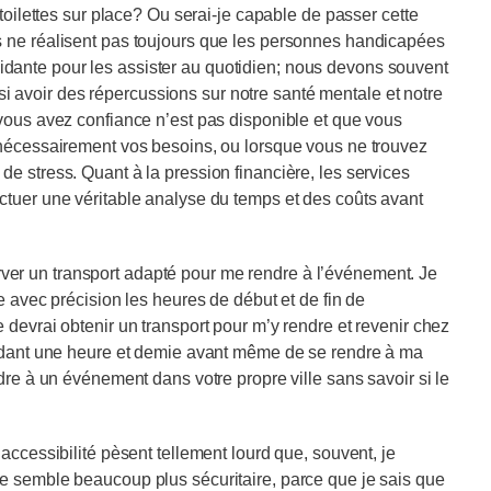
 toilettes sur place? Ou serai-je capable de passer cette
s ne réalisent pas toujours que les personnes handicapées
dante pour les assister au quotidien; nous devons souvent
avoir des répercussions sur notre santé mentale et notre
 vous avez confiance n’est pas disponible et que vous
 nécessairement vos besoins, ou lorsque vous ne trouvez
e stress. Quant à la pression financière, les services
ctuer une véritable analyse du temps et des coûts avant
éserver un transport adapté pour me rendre à l’événement. Je
e avec précision les heures de début et de fin de
 devrai obtenir un transport pour m’y rendre et revenir chez
endant une heure et demie avant même de se rendre à ma
dre à un événement dans votre propre ville sans savoir si le
accessibilité pèsent tellement lourd que, souvent, je
e semble beaucoup plus sécuritaire, parce que je sais que