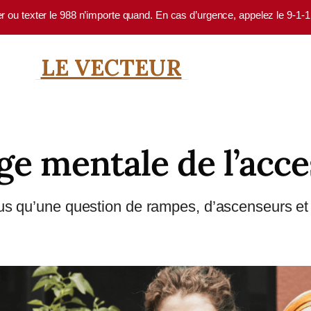
er ou texter le 988 n’importe quand. En cas d’urgence, appelez le 9-1-
LE VECTEUR
ge mentale de l’acces
lus qu’une question de rampes, d’ascenseurs et