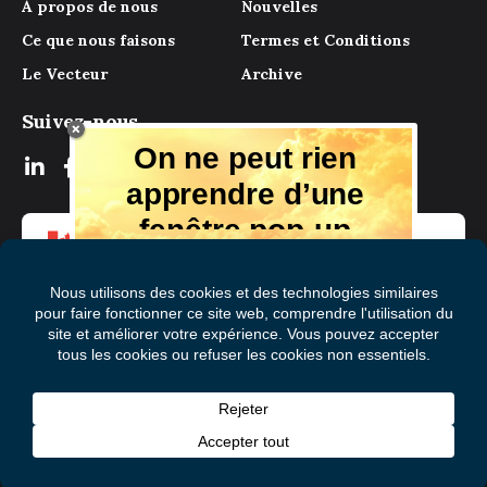
À propos de nous
Nouvelles
Ce que nous faisons
Termes et Conditions
Le Vecteur
Archive
Suivez-nous
On ne peut rien
apprendre d’une
fenêtre pop-up
Mais il y a beaucoup à apprendre de
notre magazine numérique, des experts
et de ceux qui ont vécu l'expérience.
Recevez chaque mois des conseils et
des idées dans votre boîte aux lettres
S'abonner à Le Vecteur
électronique gratuitement!
Prénom
(Nécessaire)
Nom
© 2026 Mental Health Commission of Canada
de