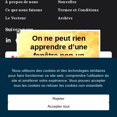
À propos de nous
Nouvelles
Ce que nous faisons
Termes et Conditions
Le Vecteur
Archive
Suivez-nous
On ne peut rien
apprendre d’une
fenêtre pop-up
Mais il y a beaucoup à apprendre de
notre magazine numérique, des experts
et de ceux qui ont vécu l'expérience.
Recevez chaque mois des conseils et
des idées dans votre boîte aux lettres
S'abonner à Le Vecteur
électronique gratuitement!
Prénom
(Nécessaire)
Nom
© 2026 Mental Health Commission of Canada
de