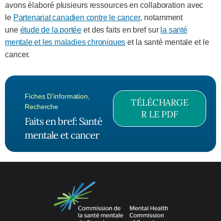
avons élaboré plusieurs ressources en collaboration avec
le
Partenariat canadien contre le cancer
, notamment
une
étude de la portée
et des faits en bref sur
la santé
mentale et les maladies chroniques
et la santé mentale et le
cancer.
Fiches D’information
,
TÉLÉCHARGE
Recherche
R LE PDF
Faits en bref: Santé
mentale et cancer