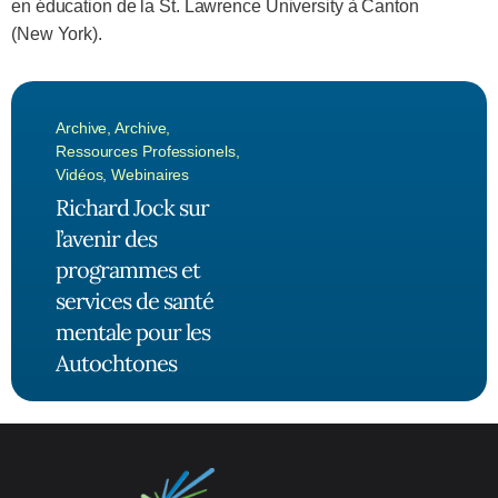
en éducation de la St. Lawrence University à Canton
(New York).
Archive
,
Archive
,
Ressources Professionels
,
Vidéos
,
Webinaires
Richard Jock sur
l’avenir des
programmes et
services de santé
mentale pour les
Autochtones