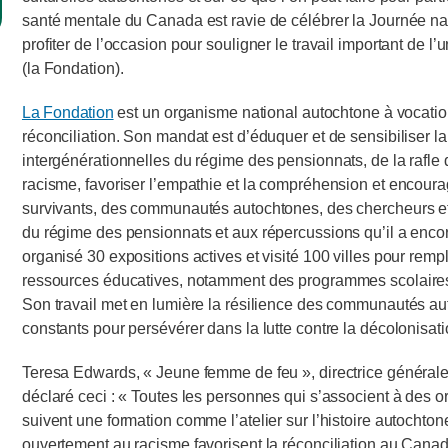
santé mentale du Canada est ravie de célébrer la Journée n
profiter de l’occasion pour souligner le travail important de l
(la Fondation).
La Fondation
est un organisme national autochtone à vocation 
réconciliation. Son mandat est d’éduquer et de sensibiliser l
intergénérationnelles du régime des pensionnats, de la rafle d
racisme, favoriser l’empathie et la compréhension et encourag
survivants, des communautés autochtones, des chercheurs et d
du régime des pensionnats et aux répercussions qu’il a encore 
organisé 30 expositions actives et visité 100 villes pour rempl
ressources éducatives, notamment des programmes scolaires, de
Son travail met en lumière la résilience des communautés aut
constants pour persévérer dans la lutte contre la décolonisatio
Teresa Edwards, « Jeune femme de feu », directrice générale d
déclaré ceci : « Toutes les personnes qui s’associent à des 
suivent une formation comme l’atelier sur l’histoire autochto
ouvertement au racisme favorisent la réconciliation au Canad