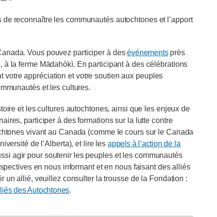
ns de reconnaître les communautés autochtones et l’apport
 Canada. Vous pouvez participer à des
événements
près
, à la ferme Mādahòkì. En participant à des célébrations
votre appréciation et votre soutien aux peuples
communautés et les cultures.
toire et les cultures autochtones, ainsi que les enjeux de
ires, participer à des formations sur la lutte contre
utochtones vivant au Canada (comme le cours sur le Canada
versité de l’Alberta), et lire les
appels à l’action de la
ussi agir pour soutenir les peuples et les communautés
erspectives en nous informant et en nous faisant des alliés
 un allié, veuillez consulter la trousse de la Fondation :
alliés des Autochtones
.