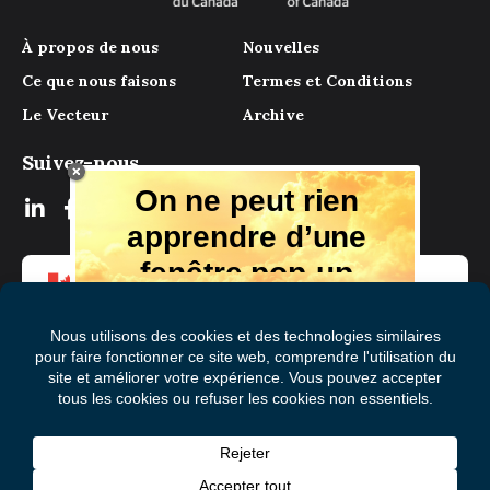
À propos de nous
Nouvelles
Ce que nous faisons
Termes et Conditions
Le Vecteur
Archive
Suivez-nous
On ne peut rien
apprendre d’une
fenêtre pop-up
Mais il y a beaucoup à apprendre de
notre magazine numérique, des experts
et de ceux qui ont vécu l'expérience.
Recevez chaque mois des conseils et
des idées dans votre boîte aux lettres
S'abonner à Le Vecteur
électronique gratuitement!
Prénom
(Nécessaire)