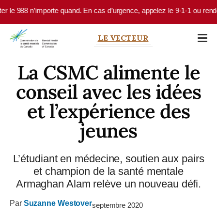
Skip to main content
orte quand. En cas d’urgence, appelez le 9-1-1 ou rendez-vous à votre s
LE VECTEUR
La CSMC alimente le
conseil avec les idées
et l’expérience des
jeunes
L’étudiant en médecine, soutien aux pairs
et champion de la santé mentale
Armaghan Alam relève un nouveau défi.
Par
Suzanne Westover
septembre 2020