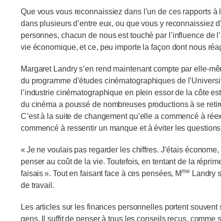
Que vous vous reconnaissiez dans l’un de ces rapports à l
dans plusieurs d’entre eux, ou que vous y reconnaissiez d
personnes, chacun de nous est touché par l’influence de l’
vie économique, et ce, peu importe la façon dont nous réa
Margaret Landry s’en rend maintenant compte par elle‑m
du programme d’études cinématographiques de l’Universit
l’industrie cinématographique en plein essor de la côte est.
du cinéma a poussé de nombreuses productions à se retirer 
C’est à la suite de changement qu’elle a commencé à réex
commencé à ressentir un manque et à éviter les questions
« Je ne voulais pas regarder les chiffres. J’étais économe,
penser au coût de la vie. Toutefois, en tentant de la réprimer
me
faisais ». Tout en faisant face à ces pensées, M
Landry s’
de travail.
Les articles sur les finances personnelles portent souvent s
gens. Il suffit de penser à tous les conseils reçus, comme 