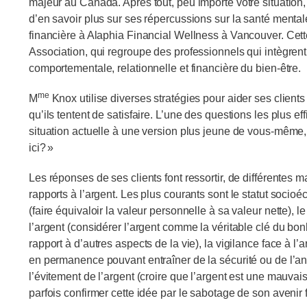
majeur au Canada. Après tout, peu importe votre situation, 
d’en savoir plus sur ses répercussions sur la santé menta
financière à Alaphia Financial Wellness à Vancouver. Cette
Association, qui regroupe des professionnels qui intègrent
comportementale, relationnelle et financière du bien‑être.
me
M
Knox utilise diverses stratégies pour aider ses clients
qu’ils tentent de satisfaire. L’une des questions les plus ef
situation actuelle à une version plus jeune de vous‑même, 
ici? »
Les réponses de ses clients font ressortir, de différentes m
rapports à l’argent. Les plus courants sont le statut soci
(faire équivaloir la valeur personnelle à sa valeur nette), le
l’argent (considérer l’argent comme la véritable clé du bo
rapport à d’autres aspects de la vie), la vigilance face à l’a
en permanence pouvant entraîner de la sécurité ou de l’anx
l’évitement de l’argent (croire que l’argent est une mauvai
parfois confirmer cette idée par le sabotage de son avenir f