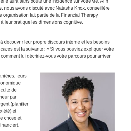
elle aura sans doute une incidence sur votre vie. Afin
le, nous avons discuté avec Natasha Knox, conseillère
 organisation fait partie de la Financial Therapy
 à leur pratique les dimensions cognitive,
 à découvrir leur propre discours interne et les besoins
ficaces est la suivante : « Si vous pouviez expliquer votre
comment lui décririez‑vous votre parcours pour arriver
anières, leurs
oéconomique
 culte de
nheur par
rgent (planifier
iété) et
se chose et
inancier).