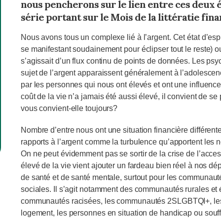
nous pencherons sur le lien entre ces deux 
série portant sur le Mois de la littératie fina
Nous avons tous un complexe lié à l’argent. Cet état d’esp
se manifestant soudainement pour éclipser tout le reste) o
s’agissait d’un flux continu de points de données. Les ps
sujet de l’argent apparaissent généralement à l’adolesce
par les personnes qui nous ont élevés et ont une influence 
coût de la vie n’a jamais été aussi élevé, il convient de se
vous convient‑elle toujours?
Nombre d’entre nous ont une situation financière différent
rapports à l’argent comme la turbulence qu’apportent les 
On ne peut évidemment pas se sortir de la crise de l’acces
élevé de la vie vient ajouter un fardeau bien réel à nos d
de santé et de santé mentale, surtout pour les communautés
sociales. Il s’agit notamment des communautés rurales et
communautés racisées, les communautés 2SLGBTQI+, les p
logement, les personnes en situation de handicap ou souff