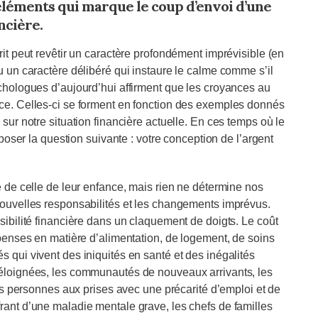
éléments qui marque le coup d’envoi d’une
ncière.
rit peut revêtir un caractère profondément imprévisible (en
u un caractère délibéré qui instaure le calme comme s’il
ychologues d’aujourd’hui affirment que les croyances au
nce. Celles‑ci se forment en fonction des exemples donnés
sur notre situation financière actuelle. En ces temps où le
 poser la question suivante : votre conception de l’argent
e de celle de leur enfance, mais rien ne détermine nos
nouvelles responsabilités et les changements imprévus.
sibilité financière dans un claquement de doigts. Le coût
épenses en matière d’alimentation, de logement, de soins
 qui vivent des iniquités en santé et des inégalités
 éloignées, les communautés de nouveaux arrivants, les
ersonnes aux prises avec une précarité d’emploi et de
rant d’une maladie mentale grave, les chefs de familles