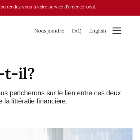
1 ou rendez-vous à votre service d’urgence local.
Nous joindre
FAQ
English
t-il?
nous pencherons sur le lien entre ces deux
a littératie financière.