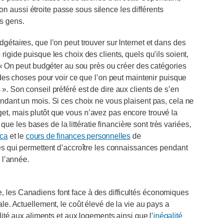
 aussi étroite passe sous silence les différents
s gens.
gétaires, que l’on peut trouver sur Internet et dans des
rigide puisque les choix des clients, quels qu’ils soient,
. « On peut budgéter au sou près ou créer des catégories
r des choses pour voir ce que l’on peut maintenir puisque
». Son conseil préféré est de dire aux clients de s’en
endant un mois. Si ces choix ne vous plaisent pas, cela ne
et, mais plutôt que vous n’avez pas encore trouvé la
e les bases de la littératie financière sont très variées,
.ca
et le
cours de finances personnelles
de
les qui permettent d’accroître les connaissances pendant
e l’année.
, les Canadiens font face à des difficultés économiques
ale. Actuellement, le coût élevé de la vie au pays a
ilité aux aliments et aux logements ainsi que l’
inégalité