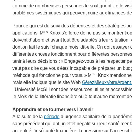
comme de nombreuses personnes le soulignent, cette vision
problèmes systémiques qui peuvent nuire aux finances de
Pour ce qui est du suivi des dépenses et des stratégies bud
me
applications, M
Knox s’efforce de ne pas se montrer trop 
doivent d’abord et avant tout être adaptés à leur situation
dont on fait le suivi chaque mois, dit‑elle. On doit essaye
différentes choses fonctionnent pour différentes personnes 
tenir à leurs décisions : « Engagez‑vous à les respecter p
veut pas dire que vous êtes incapable de préparer un budg
me
méthode qui fonctionne pour vous. » M
Knox mentionne qu
mais elle indique que le site Web
GérezMieuxVotreArgent
l’Université McGill sont des ressources utiles et accessib
le Mois de la littératie financière ou à tout autre moment d
Apprendre et se tourner vers l’avenir
À la suite de la
période
d’urgence sanitaire de la pandémie
sans précédent qui ont un effet négatif sur leur santé ment
accentué l’insécurité financière, la pression sur l’accessib