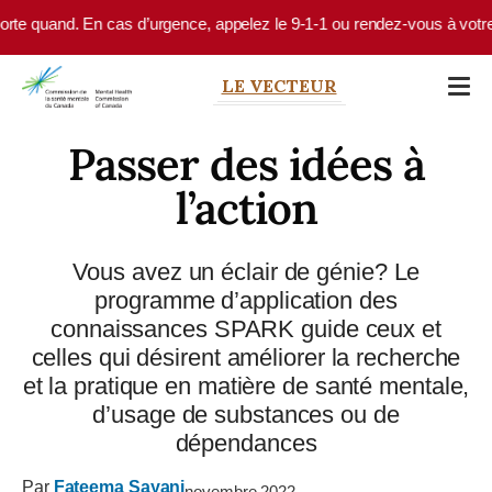
Skip to main content
uand. En cas d’urgence, appelez le 9-1-1 ou rendez-vous à votre service
LE VECTEUR
Passer des idées à
l’action
Vous avez un éclair de génie? Le
programme d’application des
connaissances SPARK guide ceux et
celles qui désirent améliorer la recherche
et la pratique en matière de santé mentale,
d’usage de substances ou de
dépendances
Par
Fateema Sayani
novembre 2022