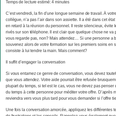
Temps de lecture estimé:
4
minutes
C’est vendredi, la fin d’une longue semaine de travail. À vot
collègue, n’a pas l’air dans son assiette. Il a été dans cet éta
en retard à la réunion du personnel. Il reste silencieux, évite
rivés sur son téléphone. Il est clair que quelque chose ne va 
vous regarde pas, non? Mais attendez… Si une personne a bes
souvenez alors de votre formation sur les premiers soins en
consiste à lui tendre la main. Mais comment?
Il suffit d’engager la conversation
Si vous entamez ce genre de conversation, vous devez toutef
que vous attendez. Votre aide pourrait être refusée brusquem
plupart du temps, si tel est le cas, vous ne devez pas penser
du temps à cette personne pour méditer votre offre. D’après 
reviendra vers vous plus tard pour vous demander si l’offre tie
Une fois la conversation amorcée, appliquez les différentes te
de frustrations et les conseils. Rappelez-vous également que 