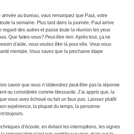
re arrivée au bureau, vous remarquez que Paul, votre
t toute la semaine. Plus tard dans la journée, Paul arrive
 le regard des autres et passe toute la réunion les yeux
pas. Que faites-vous? Peut-être rien. Après tout, ça ne
oin d’aide, vous voulez être là pour elle. Vous vous
 santé mentale. Vous savez que la prochaine étape
ois savoir que vous n’obtiendrez peut-être pas la réponse
ent ou considérée comme blessante. J’ai appris que, la
 que vous avez échoué ou fait un faux pas. Laissez plutôt
mon expérience, la plupart du temps, la personne
nt toujours.
chniques d’écoute, en évitant les interruptions, les signes
la conversation n’est pas centrée sur vous, mais sur la