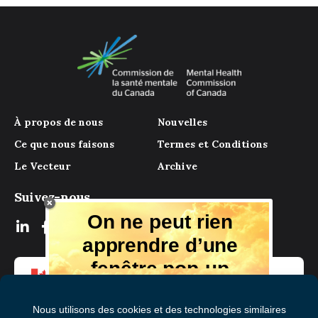
À propos de nous
Nouvelles
Ce que nous faisons
Termes et Conditions
Le Vecteur
Archive
Suivez-nous
On ne peut rien
apprendre d’une
fenêtre pop-up
Mais il y a beaucoup à apprendre de
notre magazine numérique, des experts
et de ceux qui ont vécu l'expérience.