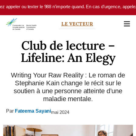
Skip to main content
eler ou texter le 988 n’importe quand. En cas d’urgence, appelez le 9-1
LE VECTEUR
Club de lecture –
Lifeline: An Elegy
Writing Your Raw Reality : Le roman de
Stephanie Kain change le récit sur le
soutien à une personne atteinte d’une
maladie mentale.
Par
Fateema Sayani
mai 2024