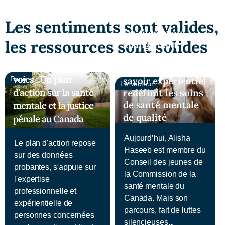
Les sentiments sont valides,
Du silence au
les ressources sont solides
changement
systémique :
Trouver de nouvelles
Comment le
voies : Un plan
Page
savoir expérientiel
Le Vecteur
d’action sur la santé
redéfinit les soins
de santé mentale
mentale et la justice
de qualité
pénale au Canada
Aujourd’hui, Alisha
Le plan d'action repose
Haseeb est membre du
sur des données
Conseil des jeunes de
probantes, s'appuie sur
la Commission de la
l'expertise
santé mentale du
professionnelle et
Canada. Mais son
expérientielle de
parcours, fait de luttes
personnes concernées
silencieuses...