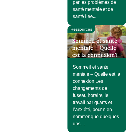
par les problèmes de
santé mentale et de
santé liée...
Ressources
Sommeil et santé
mentale – Quelle
est la connexion?
Sommeil et santé
mentale – Quelle est la
connexion Les
changements de
fuseau horaire, le
travail par quarts et
l’anxiété, pour n’en
nommer que quelques-
uns,...