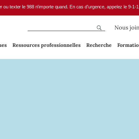
er ou texter le 988 n’importe quand. En cas d’urgence, appelez le 9-1-
Nous joi
ues
Ressources professionnelles
Recherche
Formati