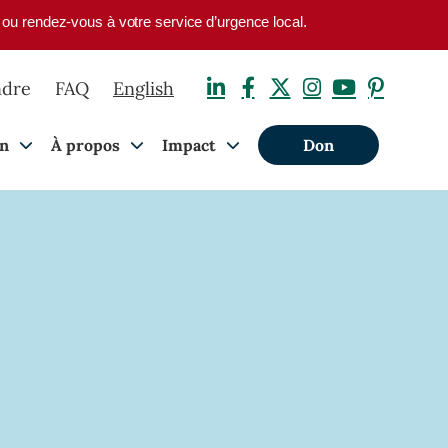
1 ou rendez-vous à votre service d’urgence local.
ndre
FAQ
English
on
À propos
Impact
Don