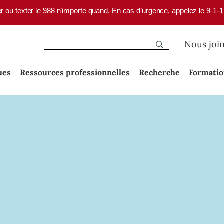
er ou texter le 988 n’importe quand. En cas d’urgence, appelez le 9-1-
Nous joi
ues
Ressources professionnelles
Recherche
Formati