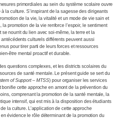
mesures primordiales au sein du système scolaire ouvre
à la culture. S’inspirant de la sagesse des dirigeants
romotion de la vie, la vitalité et un mode de vie sain et
 la promotion de la vie renforce l’espoir, le sentiment
et se nourrit du lien avec soi-même, la terre et la
s antécédents culturels différents peuvent aussi
nus pour tirer parti de leurs forces et ressources
n-être mental proactif et durable.
des questions complexes, et les districts scolaires du
urces de santé mentale. Le présent guide se sert du
ystem of Support – MTSS
) pour organiser les services
t bonifie cette approche en amont de la prévention du
soins, comprenant la promotion de la santé mentale, la
tique intensif, qui est mis à la disposition des étudiants
 de la culture. L’application de cette approche
en évidence le rôle déterminant de la promotion du