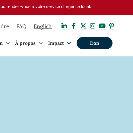
1 ou rendez-vous à votre service d’urgence local.
ndre
FAQ
English
on
À propos
Impact
Don