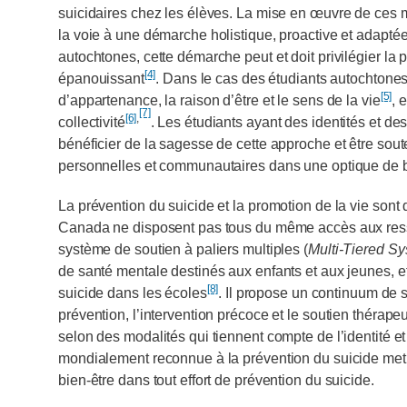
suicidaires chez les élèves. La mise en œuvre de ces 
la voie à une démarche holistique, proactive et adaptée 
autochtones, cette démarche peut et doit privilégier la p
[4]
épanouissant
. Dans le cas des étudiants autochtones,
[5]
d’appartenance, la raison d’être et le sens de la vie
, 
[7]
[6]
,
collectivité
. Les étudiants ayant des identités et de
bénéficier de la sagesse de cette approche et être soute
personnelles et communautaires dans une optique de bie
La prévention du suicide et la promotion de la vie sont 
Canada ne disposent pas tous du même accès aux resso
système de soutien à paliers multiples (
Multi-Tiered S
de santé mentale destinés aux enfants et aux jeunes, e
[8]
suicide dans les écoles
. Il propose un continuum de 
prévention, l’intervention précoce et le soutien thérapeu
selon des modalités qui tiennent compte de l’identité et
mondialement reconnue à la prévention du suicide met 
bien-être dans tout effort de prévention du suicide.