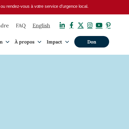
1 ou rendez-vous à votre service d’urgence local.
ndre
FAQ
English
on
À propos
Impact
Don