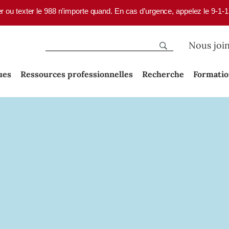
er ou texter le 988 n’importe quand. En cas d’urgence, appelez le 9-1-
Nous joi
ues
Ressources professionnelles
Recherche
Formati