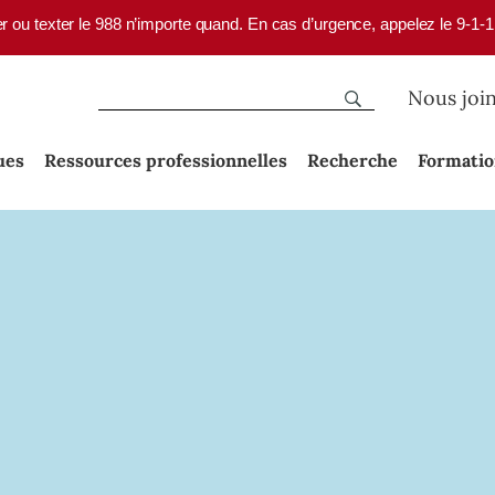
er ou texter le 988 n’importe quand. En cas d’urgence, appelez le 9-1-
Nous joi
ues
Ressources professionnelles
Recherche
Formati