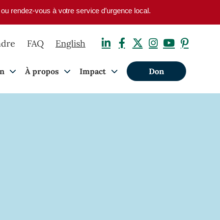
1 ou rendez-vous à votre service d’urgence local.
ndre
FAQ
English
on
À propos
Impact
Don