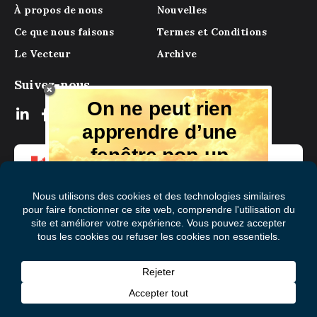
À propos de nous
Nouvelles
Ce que nous faisons
Termes et Conditions
Le Vecteur
Archive
Suivez-nous
On ne peut rien
apprendre d’une
fenêtre pop-up
Mais il y a beaucoup à apprendre de
notre magazine numérique, des experts
et de ceux qui ont vécu l'expérience.
Recevez chaque mois des conseils et
des idées dans votre boîte aux lettres
S'abonner à Le Vecteur
électronique gratuitement!
Prénom
(Nécessaire)
Nom
© 2026 Mental Health Commission of Canada
de