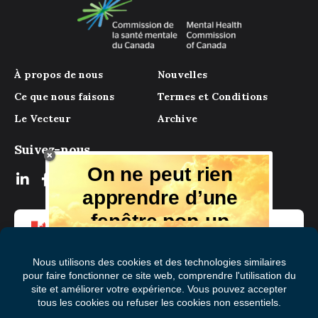
À propos de nous
Nouvelles
Ce que nous faisons
Termes et Conditions
Le Vecteur
Archive
Suivez-nous
On ne peut rien
apprendre d’une
fenêtre pop-up
Mais il y a beaucoup à apprendre de
notre magazine numérique, des experts
et de ceux qui ont vécu l'expérience.
Recevez chaque mois des conseils et
des idées dans votre boîte aux lettres
S'abonner à Le Vecteur
électronique gratuitement!
Prénom