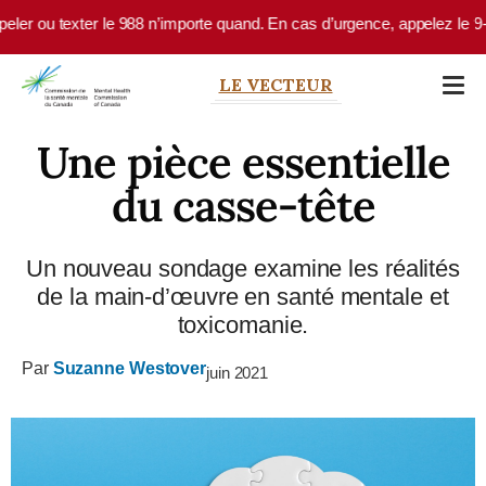
Skip to main content
ou texter le 988 n’importe quand. En cas d’urgence, appelez le 9-1-1 ou
LE VECTEUR
Une pièce essentielle
du casse-tête
Un nouveau sondage examine les réalités
de la main-d’œuvre en santé mentale et
toxicomanie.
Par
Suzanne Westover
juin 2021