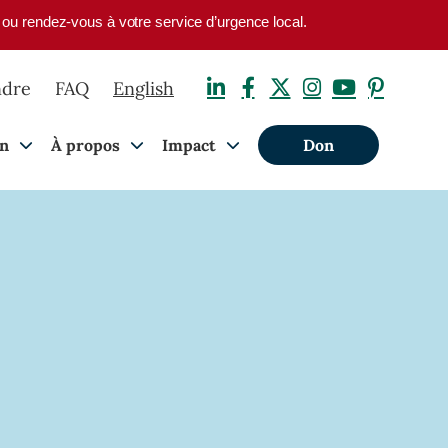
1 ou rendez-vous à votre service d’urgence local.
ndre
FAQ
English
on
À propos
Impact
Don