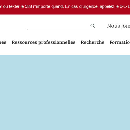
er ou texter le 988 n’importe quand. En cas d’urgence, appelez le 9-1-
Nous joi
ues
Ressources professionnelles
Recherche
Formati