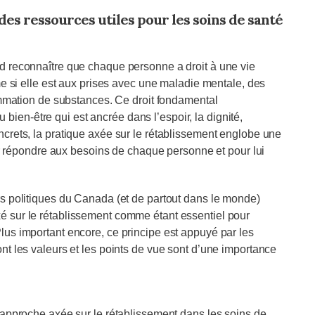
es ressources utiles pour les soins de santé
rd reconnaître que chaque personne a droit à une vie
ême si elle est aux prises avec une maladie mentale, des
mation de substances. Ce droit fondamental
ien-être qui est ancrée dans l’espoir, la dignité,
oncrets, la pratique axée sur le rétablissement englobe une
répondre aux besoins de chaque personne et pour lui
urs politiques du Canada (et de partout dans le monde)
xé sur le rétablissement comme étant essentiel pour
Plus important encore, ce principe est appuyé par les
ont les valeurs et les points de vue sont d’une importance
 l’approche axée sur le rétablissement dans les soins de