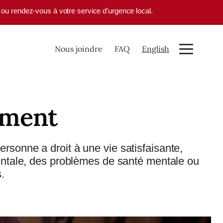
1 ou rendez-vous à votre service d’urgence local.
Nous joindre
FAQ
English
ement
rsonne a droit à une vie satisfaisante,
mentale, des problèmes de santé mentale ou
.