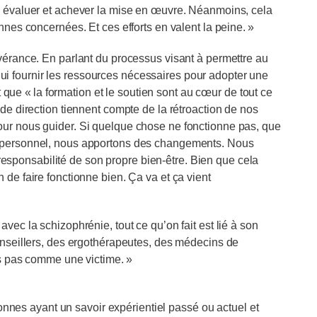
r, évaluer et achever la mise en œuvre. Néanmoins, cela
nnes concernées. Et ces efforts en valent la peine. »
évérance. En parlant du processus visant à permettre au
i fournir les ressources nécessaires pour adopter une
it que « la formation et le soutien sont au cœur de tout ce
 de direction tiennent compte de la rétroaction de nos
our nous guider. Si quelque chose ne fonctionne pas, que
e personnel, nous apportons des changements. Nous
sponsabilité de son propre bien-être. Bien que cela
 de faire fonctionne bien. Ça va et ça vient
vec la schizophrénie, tout ce qu’on fait est lié à son
conseillers, des ergothérapeutes, des médecins de
ns pas comme une victime. »
es ayant un savoir expérientiel passé ou actuel et