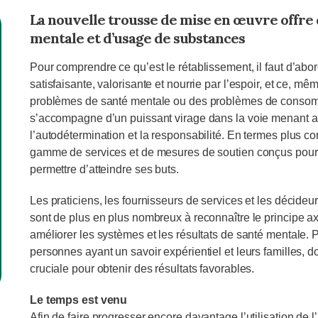
La nouvelle trousse de mise en œuvre offre d
mentale et d’usage de substances
Pour comprendre ce qu’est le rétablissement, il faut d’abo
satisfaisante, valorisante et nourrie par l’espoir, et ce, m
problèmes de santé mentale ou des problèmes de consom
s’accompagne d’un puissant virage dans la voie menant au b
l’autodétermination et la responsabilité. En termes plus c
gamme de services et de mesures de soutien conçus pour 
permettre d’atteindre ses buts.
Les praticiens, les fournisseurs de services et les décide
sont de plus en plus nombreux à reconnaître le principe a
améliorer les systèmes et les résultats de santé mentale. 
personnes ayant un savoir expérientiel et leurs familles, d
cruciale pour obtenir des résultats favorables.
Le temps est venu
Afin de faire progresser encore davantage l’utilisation de