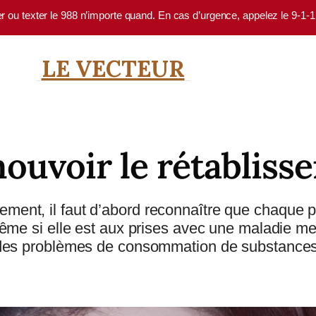
er ou texter le 988 n’importe quand. En cas d’urgence, appelez le 9-1-
LE VECTEUR
ouvoir le rétabliss
ement, il faut d’abord reconnaître que chaque pe
e, même si elle est aux prises avec une maladie 
des problèmes de consommation de substances