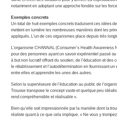
notamment en adoptant une approche fondée sur les forces 
Exemples concrets
Un total de huit exemples concrets traduisent ces idées d
mettent en lumière les nombreuses manières dont les princ
appliqués. L’un de ces organismes place depuis très longt
L’organisme CHANNAL (Consumer’s Health Awareness Net
pour des personnes ayant un savoir expérientiel passé ou
à but non lucratif offrant du soutien, de l’éducation et des 
le rétablissement et l’autodétermination en fournissant un
entre elles et apprendre les unes des autres.
Selon la superviseure de l’éducation au public de l’organi
Trousse transpose le concept vaste et quelque peu idéalis
rend compréhensible et réalisable ».
Bien qu’elle soit impressionnée par la manière dont la tro
réaliste quant à ce que cela implique. « Ne vous y trompez p