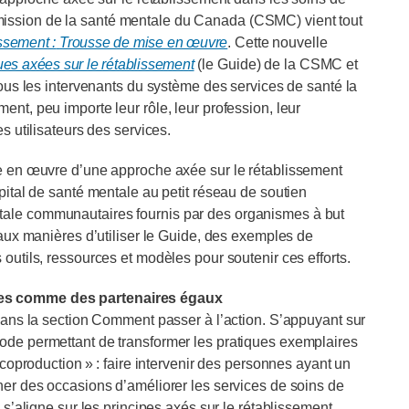
ission de la santé mentale du Canada (CSMC) vient tout
ssement :
Trousse de mise en œuvre
. Cette nouvelle
ues axées sur le rétablissement
(le Guide) de la CSMC et
tous les intervenants du système des services de santé la
nt, peu importe leur rôle, leur profession, leur
s utilisateurs des services.
se en œuvre d’une approche axée sur le rétablissement
pital de santé mentale au petit réseau de soutien
tale communautaires fournis par des organismes à but
 aux manières d’utiliser le Guide, des exemples de
outils, ressources et modèles pour soutenir ces efforts.
ées comme des partenaires égaux
 dans la section Comment passer à l’action. S’appuyant sur
ode permettant de transformer les pratiques exemplaires
 coproduction » : faire intervenir des personnes ayant un
ner des occasions d’améliorer les services de soins de
 s’aligne sur les principes axés sur le rétablissement,