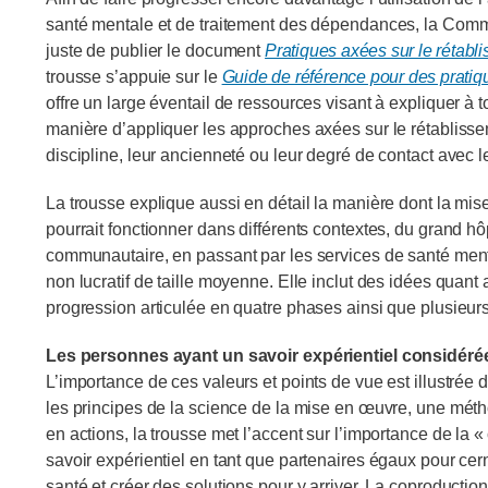
santé mentale et de traitement des dépendances, la Comm
juste de publier le document
Pratiques axées sur le rétabli
trousse s’appuie sur le
Guide de référence pour des pratiq
offre un large éventail de ressources visant à expliquer à 
manière d’appliquer les approches axées sur le rétablisseme
discipline, leur ancienneté ou leur degré de contact avec le
La trousse explique aussi en détail la manière dont la mi
pourrait fonctionner dans différents contextes, du grand hô
communautaire, en passant par les services de santé men
non lucratif de taille moyenne. Elle inclut des idées quant
progression articulée en quatre phases ainsi que plusieurs 
Les personnes ayant un savoir expérientiel considér
L’importance de ces valeurs et points de vue est illustrée
les principes de la science de la mise en œuvre, une méth
en actions, la trousse met l’accent sur l’importance de la «
savoir expérientiel en tant que partenaires égaux pour cer
santé et créer des solutions pour y arriver. La coproduction